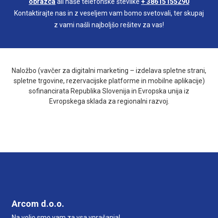
obrazca
ali naše telefonske številke
+ 38615155290
Kontaktirajte nas in z veseljem vam bomo svetovali, ter skupaj
z vami našli najboljšo rešitev za vas!
Naložbo (vavčer za digitalni marketing – izdelava spletne strani,
spletne trgovine, rezervacijske platforme in mobilne aplikacije)
sofinancirata Republika Slovenija in Evropska unija iz
Evropskega sklada za regionalni razvoj.
Arcom d.o.o.
Na voljo smo vam za vsa vprašanja!